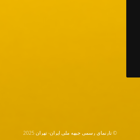
© تارنماي رسمي جبهه ملي ايران- تهران 2025