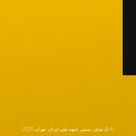
© تارنماي رسمي جبهه ملي ايران- تهران 2025