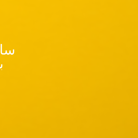
سای
ب