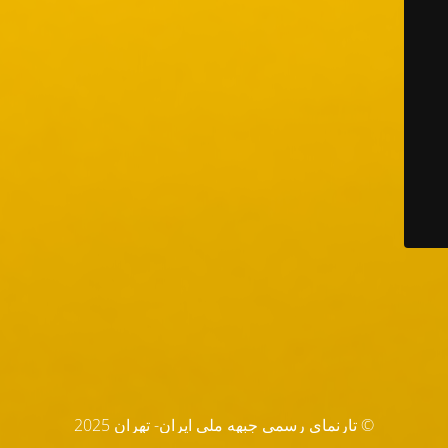
© تارنماي رسمي جبهه ملي ايران- تهران 2025