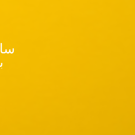
سای
ب