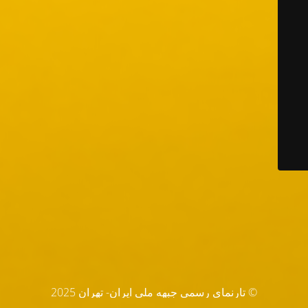
© تارنماي رسمي جبهه ملي ايران- تهران 2025