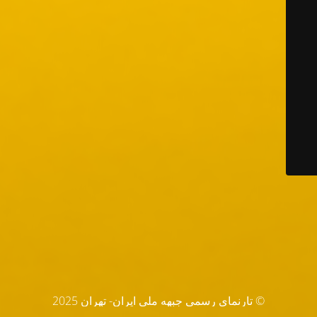
© تارنماي رسمي جبهه ملي ايران- تهران 2025