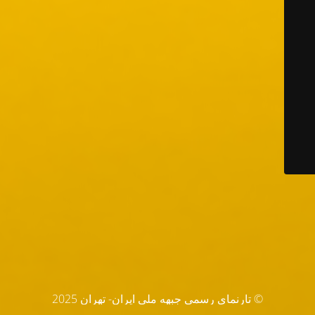
© تارنماي رسمي جبهه ملي ايران- تهران 2025