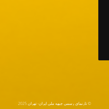
© تارنماي رسمي جبهه ملي ايران- تهران 2025