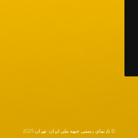
© تارنماي رسمي جبهه ملي ايران- تهران 2025