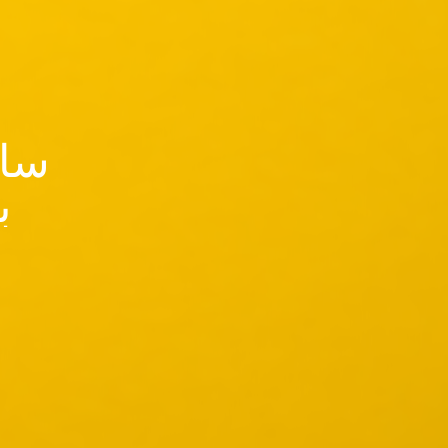
سای
ب