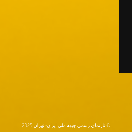
© تارنماي رسمي جبهه ملي ايران- تهران 2025