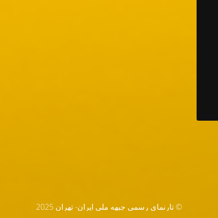
© تارنماي رسمي جبهه ملي ايران- تهران 2025