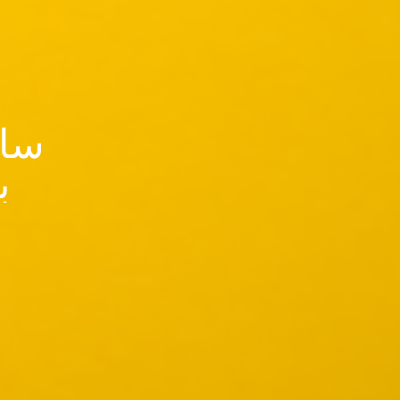
سای
ب