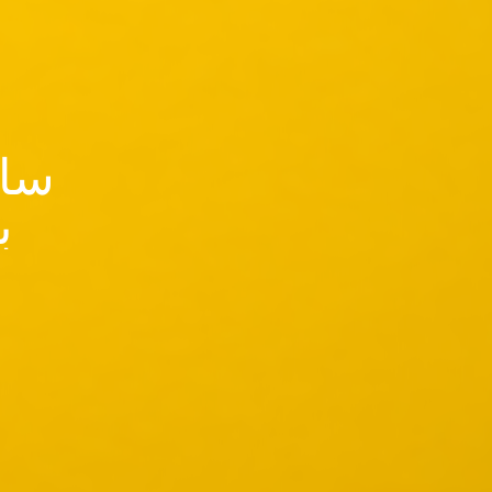
سای
ب