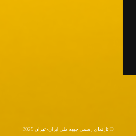
© تارنماي رسمي جبهه ملي ايران- تهران 2025