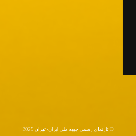
© تارنماي رسمي جبهه ملي ايران- تهران 2025