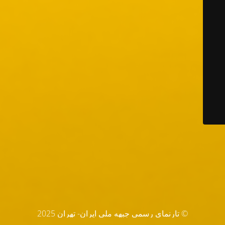
© تارنماي رسمي جبهه ملي ايران- تهران 2025