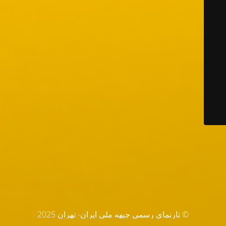
© تارنماي رسمي جبهه ملي ايران- تهران 2025