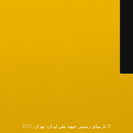
© تارنماي رسمي جبهه ملي ايران- تهران 2025