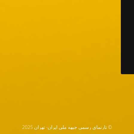
© تارنماي رسمي جبهه ملي ايران- تهران 2025