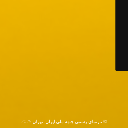
© تارنماي رسمي جبهه ملي ايران- تهران 2025