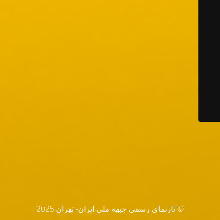
© تارنماي رسمي جبهه ملي ايران- تهران 2025