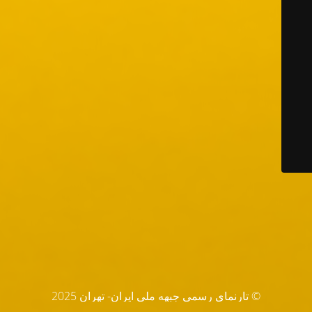
© تارنماي رسمي جبهه ملي ايران- تهران 2025