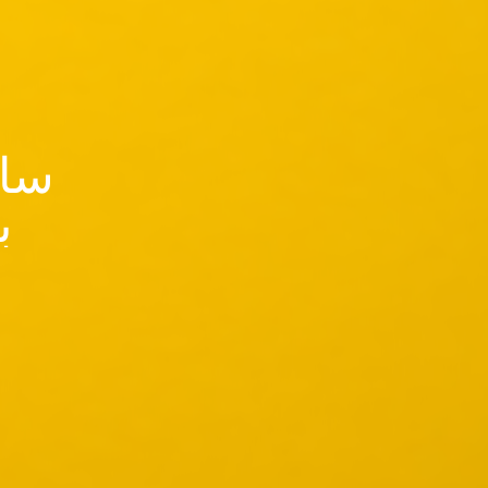
سای
ب