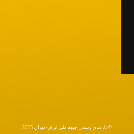
© تارنماي رسمي جبهه ملي ايران- تهران 2025