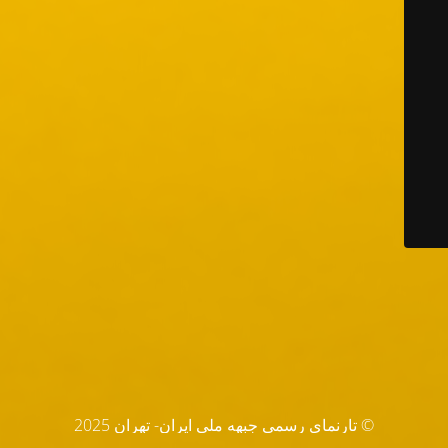
© تارنماي رسمي جبهه ملي ايران- تهران 2025