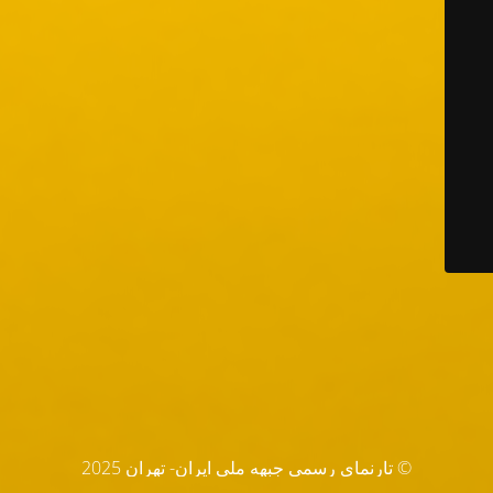
© تارنماي رسمي جبهه ملي ايران- تهران 2025