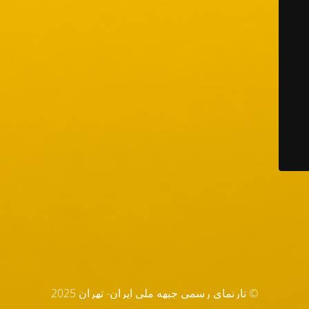
© تارنماي رسمي جبهه ملي ايران- تهران 2025