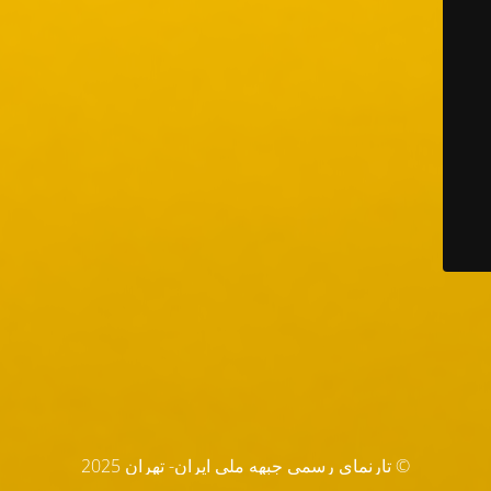
© تارنماي رسمي جبهه ملي ايران- تهران 2025