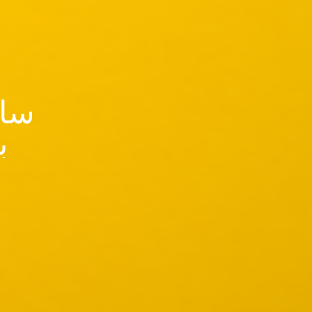
سای
ب