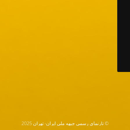
© تارنماي رسمي جبهه ملي ايران- تهران 2025