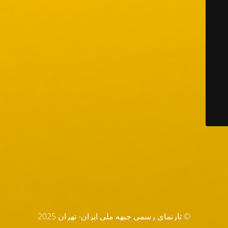
© تارنماي رسمي جبهه ملي ايران- تهران 2025