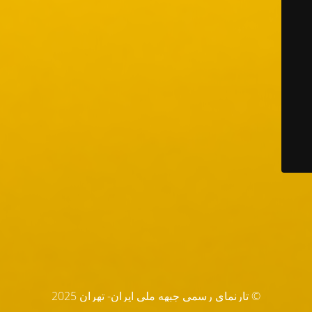
© تارنماي رسمي جبهه ملي ايران- تهران 2025