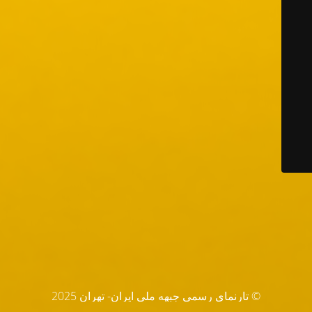
© تارنماي رسمي جبهه ملي ايران- تهران 2025