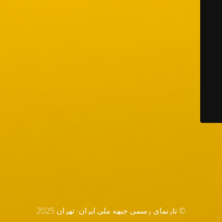
© تارنماي رسمي جبهه ملي ايران- تهران 2025