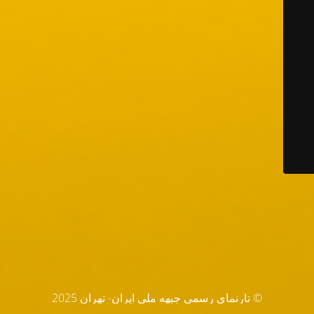
© تارنماي رسمي جبهه ملي ايران- تهران 2025