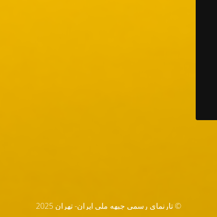
© تارنماي رسمي جبهه ملي ايران- تهران 2025