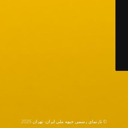
© تارنماي رسمي جبهه ملي ايران- تهران 2025