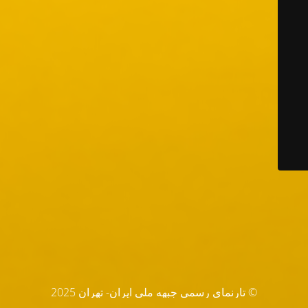
© تارنماي رسمي جبهه ملي ايران- تهران 2025