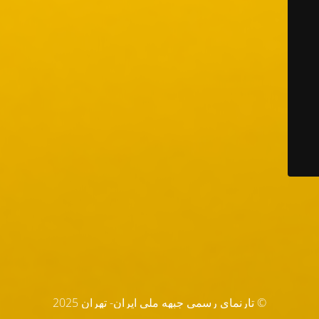
© تارنماي رسمي جبهه ملي ايران- تهران 2025