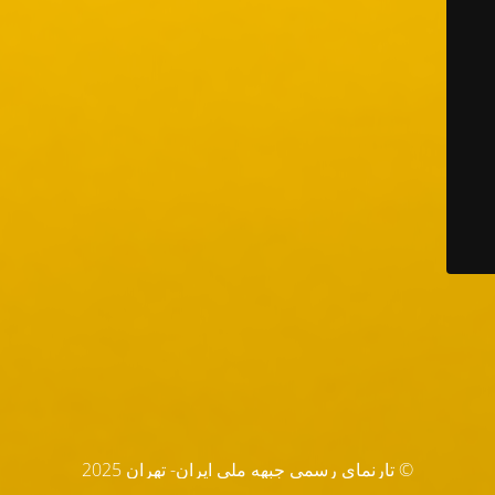
© تارنماي رسمي جبهه ملي ايران- تهران 2025