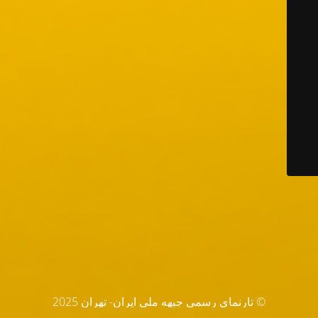
© تارنماي رسمي جبهه ملي ايران- تهران 2025