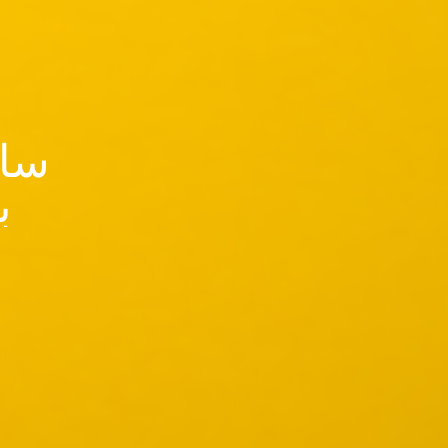
سای
ب