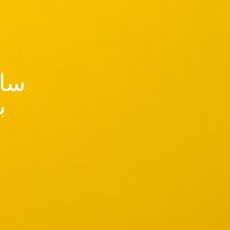
سای
ب